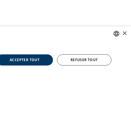
×
FRENCH
ENGLISH
ACCEPTER TOUT
REFUSER TOUT
SPANISH
llée