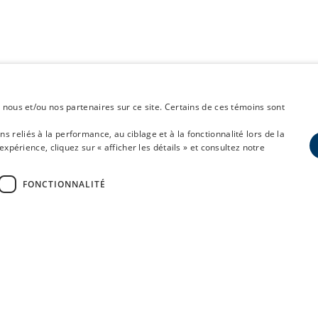
 nous et/ou nos partenaires sur ce site. Certains de ces témoins sont
reliés à la performance, au ciblage et à la fonctionnalité lors de la
expérience, cliquez sur « afficher les détails » et consultez notre
FONCTIONNALITÉ
4 486 MW de puissance brute insta
92 installations en exploitation