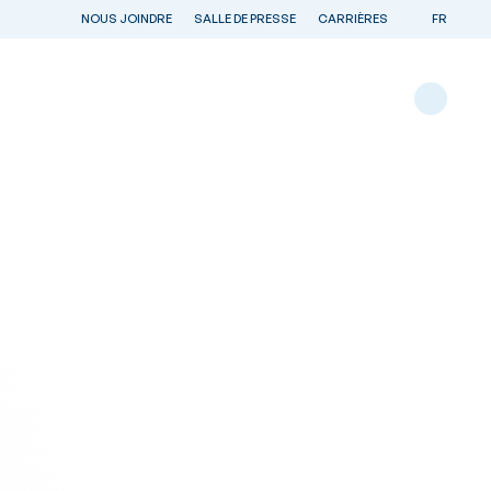
NOUS JOINDRE
SALLE DE PRESSE
CARRIÈRES
FR
ENTS RÉGIONAUX
NOS RÉGIONS
Canada
France
États-Unis
r batteries
Chili