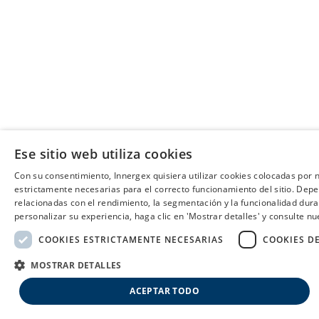
Ese sitio web utiliza cookies
Con su consentimiento, Innergex quisiera utilizar cookies colocadas por n
estrictamente necesarias para el correcto funcionamiento del sitio. De
relacionadas con el rendimiento, la segmentación y la funcionalidad dur
personalizar su experiencia, haga clic en 'Mostrar detalles' y consulte nue
COOKIES ESTRICTAMENTE NECESARIAS
COOKIES D
MOSTRAR DETALLES
ACEPTAR TODO