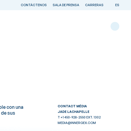
CONTÁCTENOS
SALA DE PRENSA
CARRERAS
ES
OS REGIONALES
NUESTRAS REGIONES
en Quebec
Canadá
Francia
Estados Unidos
le con una
CONTACT MÉDIA
ías
Chile
JADE LACHAPELLE
 de sus
T +1 450-928-2550 EXT. 1302
MEDIA@INNERGEX.COM