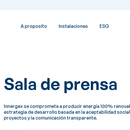
A proposito
Instalaciones
ESG
ones
NUESTRAS ENERGÍAS
NUESTROS DESARROLL
Sala de prensa
Hidroelectricidad
Desarrollo 
 en desarrollo
 Directorio
Energía eólica
Energía solar
Innergex se compromete a producir energía 100% renovab
Almacenamiento en bater
estrategia de desarrollo basada en la aceptabilidad social
proyectos y la comunicación transparente.