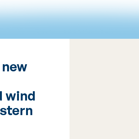
 new
d wind
stern